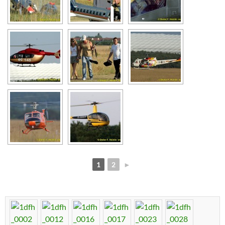
1
2
►