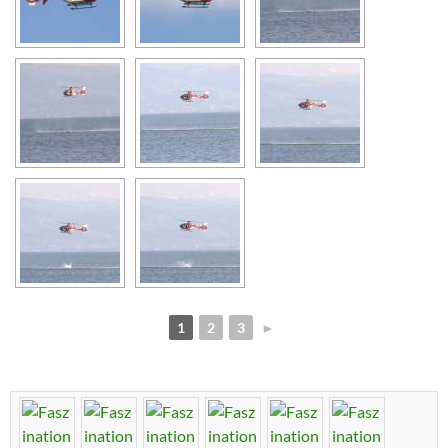
1
2
3
►