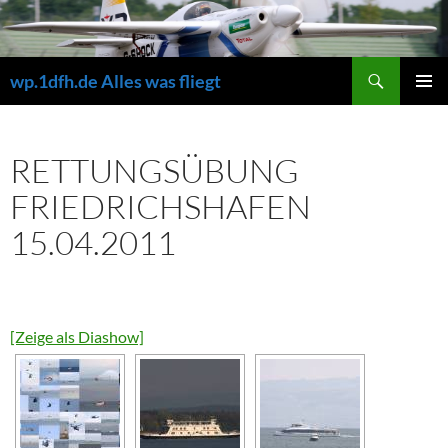
Zum
Inhalt
springen
Suchen
wp.1dfh.de Alles was fliegt
PRIMÄR
MENÜ
RETTUNGSÜBUNG
FRIEDRICHSHAFEN
15.04.2011
[Zeige als Diashow]