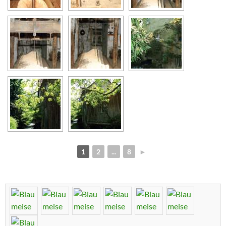
1
2
...
8
►