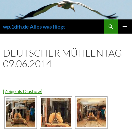
Zum
Inhalt
springen
Suchen
wp.1dfh.de Alles was fliegt
PRIMÄR
MENÜ
DEUTSCHER MÜHLENTAG
09.06.2014
[Zeige als Diashow]