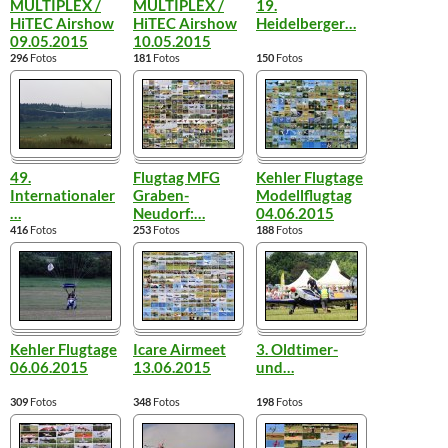
MULTIPLEX /
MULTIPLEX /
19.
HiTEC Airshow
HiTEC Airshow
Heidelberger
…
09.05.2015
10.05.2015
296
Fotos
181
Fotos
150
Fotos
49.
Flugtag MFG
Kehler Flugtage
Internationaler
Graben-
Modellflugtag
…
Neudorf:
…
04.06.2015
416
Fotos
253
Fotos
188
Fotos
Kehler Flugtage
Icare Airmeet
3. Oldtimer-
06.06.2015
13.06.2015
und
…
309
Fotos
348
Fotos
198
Fotos