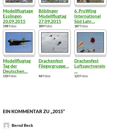
Modellflugtage
Böblinger
6. ProWing
Esslingen
Modellflugtag
International
20.09.2015
27.09.2015
Süd Lahr
…
198
Fotos
309
Fotos
187
Fotos
Modellflugtag
Drachenfest
Drachenfest
Tag der
Fliegergruppe
…
Luftsportverein
Deutschen
…
…
110
Fotos
44
Fotos
123
Fotos
EIN KOMMENTAR ZU „2015“
Bernd Beck