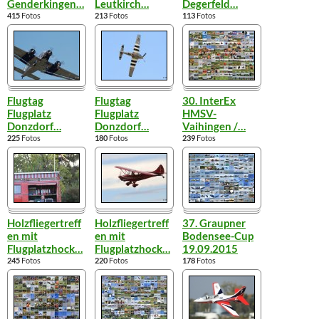
Genderkingen
…
Leutkirch
…
Degerfeld
…
415
Fotos
213
Fotos
113
Fotos
Flugtag
Flugtag
30. InterEx
Flugplatz
Flugplatz
HMSV-
Donzdorf
…
Donzdorf
…
Vaihingen /
…
225
Fotos
180
Fotos
239
Fotos
Holzfliegertreff
Holzfliegertreff
37. Graupner
en mit
en mit
Bodensee-Cup
Flugplatzhock
…
Flugplatzhock
…
19.09.2015
245
Fotos
220
Fotos
178
Fotos