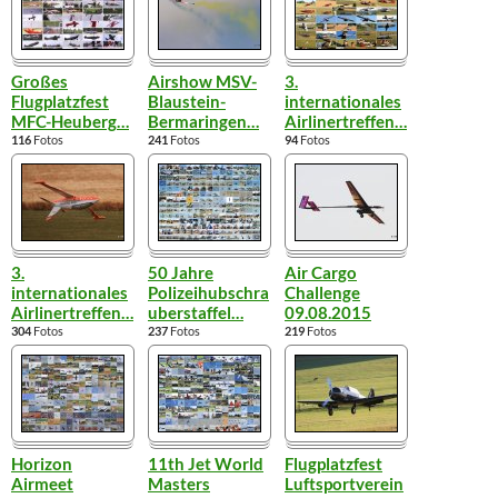
Großes
Airshow MSV-
3.
Flugplatzfest
Blaustein-
internationales
MFC-Heuberg
…
Bermaringen
…
Airlinertreffen
…
116
Fotos
241
Fotos
94
Fotos
3.
50 Jahre
Air Cargo
internationales
Polizeihubschra
Challenge
Airlinertreffen
…
uberstaffel
…
09.08.2015
304
Fotos
237
Fotos
219
Fotos
Horizon
11th Jet World
Flugplatzfest
Airmeet
Masters
Luftsportverein