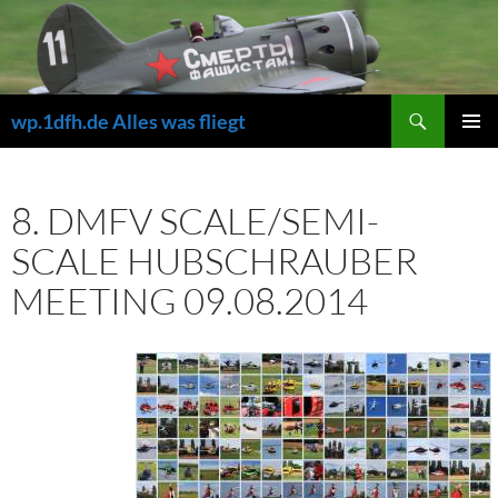
Zum
Inhalt
springen
Suchen
wp.1dfh.de Alles was fliegt
PRIMÄR
MENÜ
8. DMFV SCALE/SEMI-
SCALE HUBSCHRAUBER
MEETING 09.08.2014