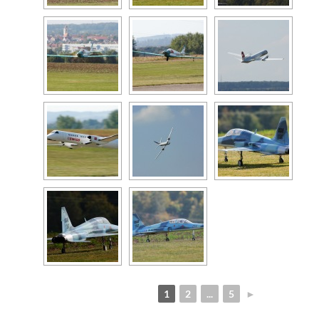
1
2
...
5
►