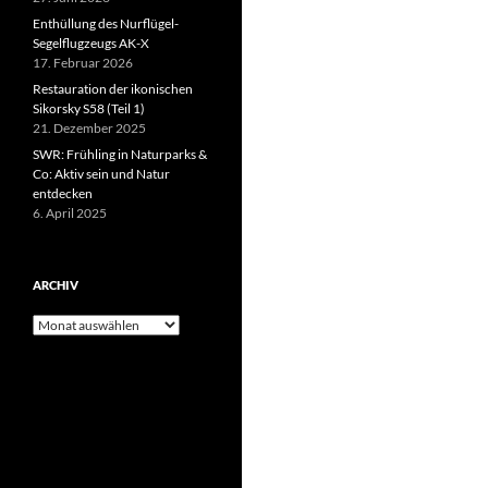
Enthüllung des Nurflügel-
Segelflugzeugs AK-X
17. Februar 2026
Restauration der ikonischen
Sikorsky S58 (Teil 1)
21. Dezember 2025
SWR: Frühling in Naturparks &
Co: Aktiv sein und Natur
entdecken
6. April 2025
ARCHIV
Archiv