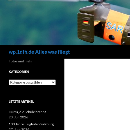
Zum
Inhalt
springen
Suchen
wp.1dfh.de Alles was fliegt
Fotos und mehr
KATEGORIEN
Kategorien
LETZTE ARTIKEL
Hurra, die Schule brennt
20. Juli 2026
100 Jahre Flughafen Salzburg
27. Juni 2026