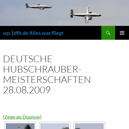
Zum
Inhalt
springen
Suchen
wp.1dfh.de Alles was fliegt
PRIMÄR
MENÜ
DEUTSCHE
HUBSCHRAUBER-
MEISTERSCHAFTEN
28.08.2009
[Zeige als Diashow]