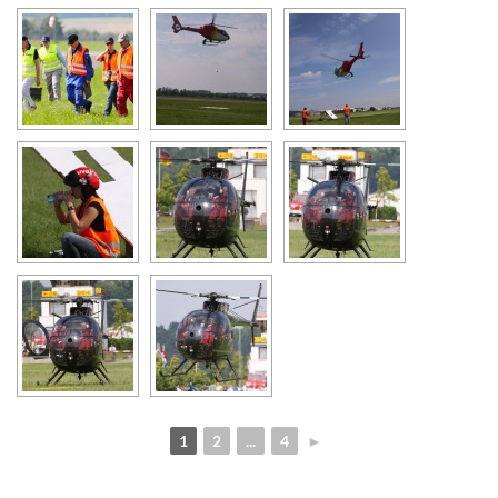
1
2
...
4
►