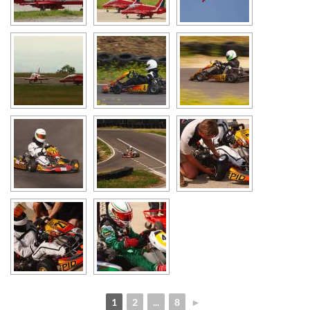
1
2
...
8
►