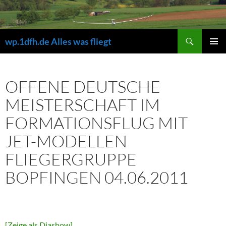
Zum
Inhalt
springen
Suchen
wp.1dfh.de Alles was fliegt
PRIMÄR
MENÜ
OFFENE DEUTSCHE
MEISTERSCHAFT IM
FORMATIONSFLUG MIT
JET-MODELLEN
FLIEGERGRUPPE
BOPFINGEN 04.06.2011
[Zeige als Diashow]