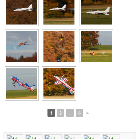
1
2
...
6
►