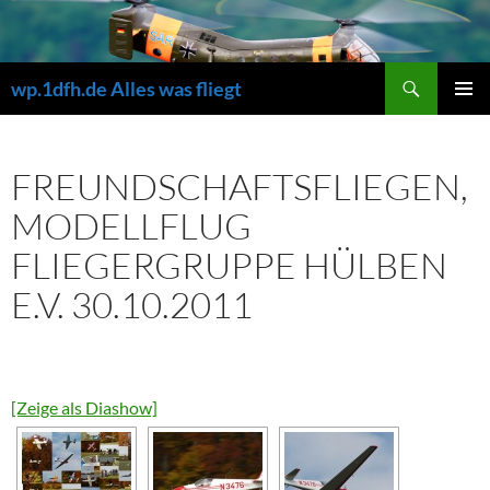
Zum
Inhalt
springen
Suchen
wp.1dfh.de Alles was fliegt
PRIMÄR
MENÜ
FREUNDSCHAFTSFLIEGEN,
MODELLFLUG
FLIEGERGRUPPE HÜLBEN
E.V. 30.10.2011
[Zeige als Diashow]