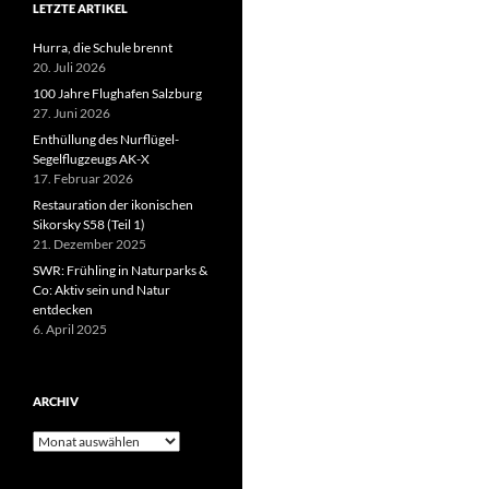
LETZTE ARTIKEL
Hurra, die Schule brennt
20. Juli 2026
100 Jahre Flughafen Salzburg
27. Juni 2026
Enthüllung des Nurflügel-
Segelflugzeugs AK-X
17. Februar 2026
Restauration der ikonischen
Sikorsky S58 (Teil 1)
21. Dezember 2025
SWR: Frühling in Naturparks &
Co: Aktiv sein und Natur
entdecken
6. April 2025
ARCHIV
Archiv