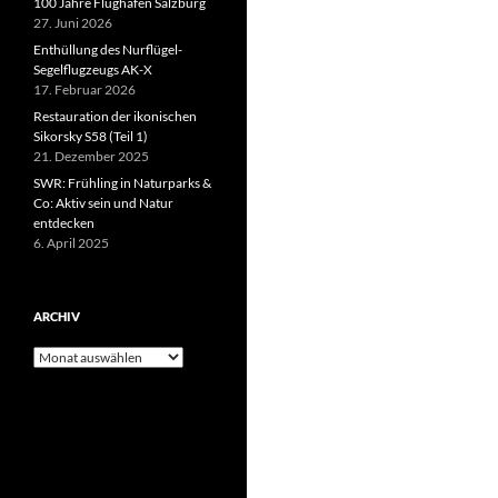
100 Jahre Flughafen Salzburg
27. Juni 2026
Enthüllung des Nurflügel-
Segelflugzeugs AK-X
17. Februar 2026
Restauration der ikonischen
Sikorsky S58 (Teil 1)
21. Dezember 2025
SWR: Frühling in Naturparks &
Co: Aktiv sein und Natur
entdecken
6. April 2025
ARCHIV
Archiv