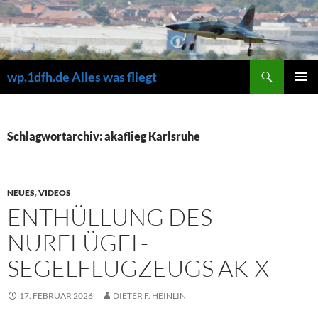
Zum
Inhalt
springen
Suchen
wp.1dfh.de Alles was fliegt
PRIMÄR
MENÜ
Schlagwortarchiv: akaflieg Karlsruhe
NEUES
,
VIDEOS
ENTHÜLLUNG DES
NURFLÜGEL-
SEGELFLUGZEUGS AK-X
17. FEBRUAR 2026
DIETER F. HEINLIN