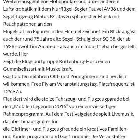
Weitere ausgefallene Höhepunkte sind unter anderem
Luftakrobatik mit dem Nurflügel-Segler Fauvel AV36 und dem
Segelflugzeug Pilatus B4, das zu sphärischer Musik mit
Rauchpatronen an den
Flügelspitzen Figuren in den Himmel zeichnet. Ein Blickfang ist
auch der rund 75 Jahre alte Segel- Schulgleiter SG 38, der ab
1938 sowohl im Amateur- als auch im Industriebau hergestellt
wurde. Hier
zeigt die Flugsportgruppe Rottenburg-Horb einen
Gummiseilstart mit Muskelkraft.
Gastpiloten mit ihren Old- und Youngtimern sind herzlich
willkommen. Free Fly am Veranstaltungstag. Platzfrequenz ist
129,975.
Flankiert wird die stolze Fahrzeug- und Flugzeugparade bei
den „Mobilen Legenden 2016“ von einem vielseitigen
Rahmenprogramm. Auf dem Festivalgelände spielt Livemusik,
darüber hinaus gibt es für
die Oldtimer- und Flugzeugfreunde ein kreatives Familien-
und Kinderprogramm und Gastronomie. Die Veranstalter