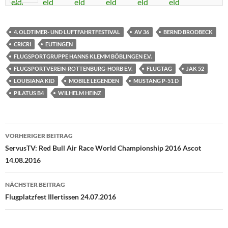
4. OLDTIMER- UND LUFTFAHRTFESTIVAL
AV 36
BERND BRODBECK
CRICRI
EUTINGEN
FLUGSPORTGRUPPE HANNS KLEMM BÖBLINGEN E.V.
FLUGSPORTVEREIN-ROTTENBURG-HORB E.V.
FLUGTAG
JAK 52
LOUISIANA KID
MOBILE LEGENDEN
MUSTANG P-51 D
PILATUS B4
WILHELM HEINZ
Beitragsnavigation
VORHERIGER BEITRAG
ServusTV: Red Bull Air Race World Championship 2016 Ascot
14.08.2016
NÄCHSTER BEITRAG
Flugplatzfest Illertissen 24.07.2016