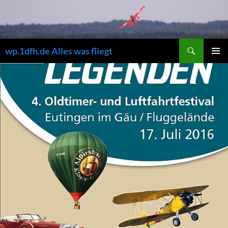
Zum
Inhalt
springen
Suchen
wp.1dfh.de Alles was fliegt
PRIMÄR
MENÜ