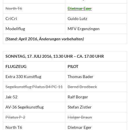
North T6
Dietmar Eger
CriCri
Guido Lutz
Modellflug
MFV Ergenzingen
(Stand: April 2016, Änderungen vorbehalten)
SONNTAG, 17. JULI 2016, 13.30 UHR – CA. 17.00 UHR
FLUGZEUG
PILOT
Extra 330 Kunstflug
Thomas Bader
Segelkunstflug Pilatus B4 PC-11
Bernd Brodbeck
Jak-52
Ralf Borger
AV-36 Segelkunstflug
Stefan Zistler
Pilatus P-2
Holger Braun
North T6
Dietmar Eger