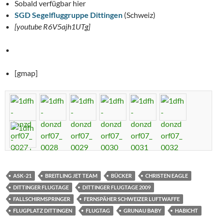
Sobald verfügbar hier
SGD Segelfluggruppe Dittingen
(Schweiz)
[youtube R6V5ajh1UTg]
[gmap]
ASK-21
BREITLING JET TEAM
BÜCKER
CHRISTEN EAGLE
DITTINGER FLUGTAGE
DITTINGER FLUGTAGE 2009
FALLSCHIRMSPRINGER
FERNSPÄHER SCHWEIZER LUFTWAFFE
FLUGPLATZ DITTINGEN
FLUGTAG
GRUNAU BABY
HABICHT