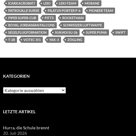
ICARII ACROBATI
LEKI
LEKI-TEAM
MORANE
PATROUILLE SUISSE
PILATUS PORTER P-6
PIONEER TEAM
PIPER SUPER-CUB
PITTS
ROCKETMAN
ROYAL JORDANIAN FALCONS
SCHWEIZER LUFTWAFFE
SEGELFLUGFORMATION
SUKHOI SU-26
SUPER PUMA
SWIFT
T-28
VOTEC 351
YAK-3
ZÖGLING
KATEGORIEN
Kategorien
LETZTE ARTIKEL
Hurra, die Schule brennt
20. Juli 2026