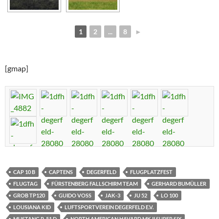
1
2
...
8
►
[gmap]
CAP 10 B
CAPTENS
DEGERFELD
FLUGPLATZFEST
FLUGTAG
FÜRSTENBERG FALLSCHIRM TEAM
GERHARD BUMÜLLER
GROB TP120
GUIDO VOSS
JAK-3
JU 52
LO 100
LOUSIANA KID
LUFTSPORTVEREIN DEGERFELD E.V.
MUSTANG P-51 D
NORTH AMERICAN HAVARD MK II SUPER SIX