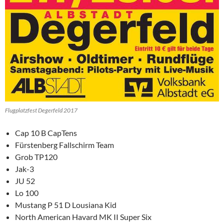
Flugplatzfest Degerfeld 2017
Cap 10 B CapTens
Fürstenberg Fallschirm Team
Grob TP120
Jak-3
JU 52
Lo 100
Mustang P 51 D Lousiana Kid
North American Havard MK II Super Six