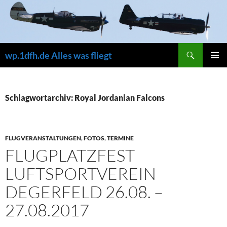
Zum
Inhalt
springen
Suchen
wp.1dfh.de Alles was fliegt
PRIMÄR
MENÜ
Schlagwortarchiv: Royal Jordanian Falcons
FLUGVERANSTALTUNGEN
,
FOTOS
,
TERMINE
FLUGPLATZFEST
LUFTSPORTVEREIN
DEGERFELD 26.08. –
27.08.2017