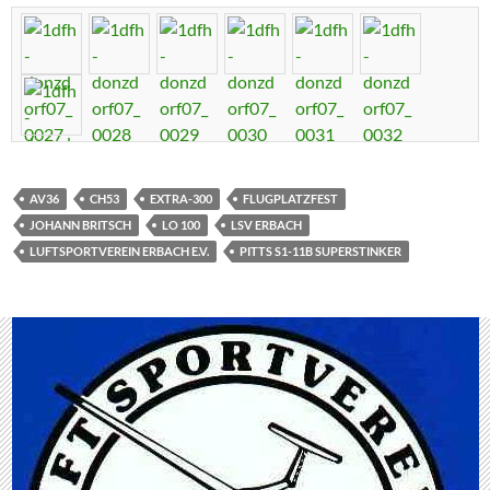
AV36
CH53
EXTRA-300
FLUGPLATZFEST
JOHANN BRITSCH
LO 100
LSV ERBACH
LUFTSPORTVEREIN ERBACH E.V.
PITTS S1-11B SUPERSTINKER