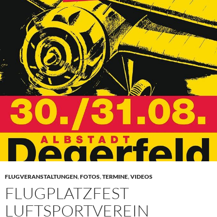
FLUGVERANSTALTUNGEN
,
FOTOS
,
TERMINE
,
VIDEOS
FLUGPLATZFEST
LUFTSPORTVEREIN