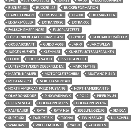
1947
ANTONOV AN2
ASK-21
AV 36
BECH BONANZA
BÜCKER 131
BÜCKER 133
BÜCKER FORMATION
CARLO FERRARI
CURTISS P-40
DG 800
DIETMAR EGER
EDGAR MÜLLER
EXTRA 330 SC
EXTRA-300
FALLSCHIRMSPRINGER
FLUGPLATZFEST
FÜRSTENBERG FALLSCHIRM-TEAM
G 120TP
GERHARD BUMÜLLER
GROB AIRCRAFT
GUIDO VOSS
JAK-3
JAKOWLEW
JÜRGEN HÜFNER
KLEMM 25
KUNSTFLUGTEAM FRANKEN
LO 100
LOUISIANA KID
LSV DEGERFELD
LUFTSPORTVEREIN DEGERFELD E.V.
MARC MATHIS
MARTIN KRÄMER
MOTORGLEITSCHIRM
MUSTANG P-51 D
MUSTANG P51
NORTH AMERICAN
NORTH AMERICAN P-51D MUSTANG
NORTH AMERICAN T6
OLAF RONSDORF
P-40 WARHAWK
PC-12
PIPER PA-34
PIPER SENECA
POLIKARPOV I-16
POLIKARPOW I-16
RALF BAUER
RATA
RATA I-16
SEGELFLUGZEUG
SENECA
SUPER SIX
T6 SUPERSIX
TSCHAI
TWIN BEACH
ULI SCHELL
WARHAWK
WILHELM HEINZ
YAK-3
YAKOVLEV