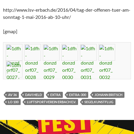
http://www.lsv-erbach.de/2016/04/tag-der-offenen-tuer-am-
sonntag-1-mai-2016-ab-10-uhr/
[gmap]
AV 36
DAVI HELD
EXTRA
EXTRA-300
JOHANN BRITSCH
LO 100
LUFTSPORTVEREIN ERBACH E.V.
SEGELKUNSTFLUG