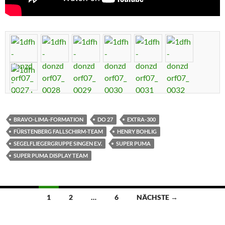
BRAVO-LIMA-FORMATION
DO 27
EXTRA-300
FÜRSTENBERG FALLSCHIRM-TEAM
HENRY BOHLIG
SEGELFLIEGERGRUPPE SINGEN E.V.
SUPER PUMA
SUPER PUMA DISPLAY TEAM
Beitragsnavigation
1
2
…
6
NÄCHSTE →