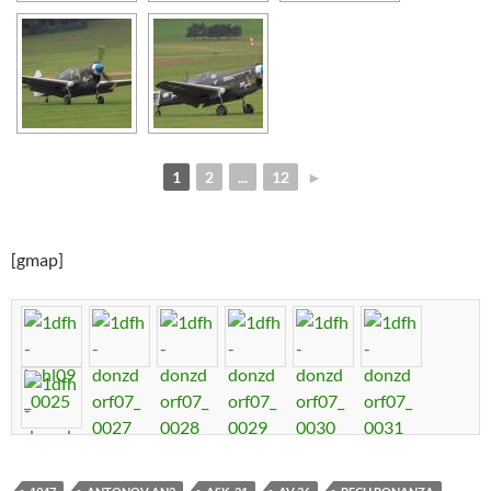
1
2
...
12
►
[gmap]