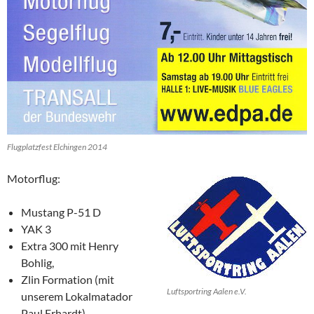
Flugplatzfest Elchingen 2014
Motorflug:
Mustang P-51 D
YAK 3
Extra 300 mit Henry
Bohlig,
Zlin Formation (mit
Luftsportring Aalen e.V.
unserem Lokalmatador
Paul Erhardt)