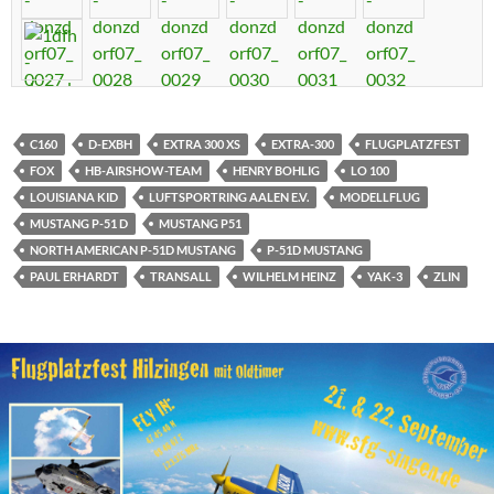
C160
D-EXBH
EXTRA 300 XS
EXTRA-300
FLUGPLATZFEST
FOX
HB-AIRSHOW-TEAM
HENRY BOHLIG
LO 100
LOUISIANA KID
LUFTSPORTRING AALEN E.V.
MODELLFLUG
MUSTANG P-51 D
MUSTANG P51
NORTH AMERICAN P-51D MUSTANG
P-51D MUSTANG
PAUL ERHARDT
TRANSALL
WILHELM HEINZ
YAK-3
ZLIN