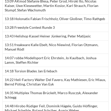
13:09 AKmod Stefanie Blesa, Peter Grod, Hiroki Ito, Nicolas
Kaiser, Uwe Kiesewetter, Martin Kosior, Karl Strauch, Florian
Stumpf, Stefan Wachsmuth
13:18 Holonatix Fabian Frischholz, Oliver Gloßner, Timo Rathgeb
13:28 Freestyle Contest Runde 3
13:43 Helishop Kassel Heiner Jünkering, Peter Matijasic
13:51 freakware Kalle Ebelt, Nico Niewind, Florian Otzmann,
Manuel Rödl
14:07 robbe Modellsport Eric Ehrstein, Jo Kaulbach, Joshua
Lamm, Steffen Richter
14:18 Torsion Blades Jan Erlebach
14:22 Heli-Factory Walter Del Favero, Kay Mathiesen, Eric Miaux,
Bernd Pöting, Christian Van Eyk
14:35 Multiplex Thomas Brückelt, Marco Rusczyk, Alexander
Schiegg
14:48 Hirobo Rüdiger Feil, Dominik Hägele, Guido Höflinger,
Michael Scheible, Roland Schriber, Armin Weber