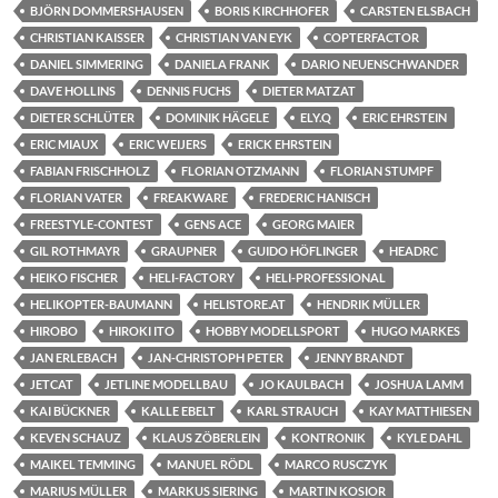
BJÖRN DOMMERSHAUSEN
BORIS KIRCHHOFER
CARSTEN ELSBACH
CHRISTIAN KAISSER
CHRISTIAN VAN EYK
COPTERFACTOR
DANIEL SIMMERING
DANIELA FRANK
DARIO NEUENSCHWANDER
DAVE HOLLINS
DENNIS FUCHS
DIETER MATZAT
DIETER SCHLÜTER
DOMINIK HÄGELE
ELY.Q
ERIC EHRSTEIN
ERIC MIAUX
ERIC WEIJERS
ERICK EHRSTEIN
FABIAN FRISCHHOLZ
FLORIAN OTZMANN
FLORIAN STUMPF
FLORIAN VATER
FREAKWARE
FREDERIC HANISCH
FREESTYLE-CONTEST
GENS ACE
GEORG MAIER
GIL ROTHMAYR
GRAUPNER
GUIDO HÖFLINGER
HEADRC
HEIKO FISCHER
HELI-FACTORY
HELI-PROFESSIONAL
HELIKOPTER-BAUMANN
HELISTORE.AT
HENDRIK MÜLLER
HIROBO
HIROKI ITO
HOBBY MODELLSPORT
HUGO MARKES
JAN ERLEBACH
JAN-CHRISTOPH PETER
JENNY BRANDT
JETCAT
JETLINE MODELLBAU
JO KAULBACH
JOSHUA LAMM
KAI BÜCKNER
KALLE EBELT
KARL STRAUCH
KAY MATTHIESEN
KEVEN SCHAUZ
KLAUS ZÖBERLEIN
KONTRONIK
KYLE DAHL
MAIKEL TEMMING
MANUEL RÖDL
MARCO RUSCZYK
MARIUS MÜLLER
MARKUS SIERING
MARTIN KOSIOR