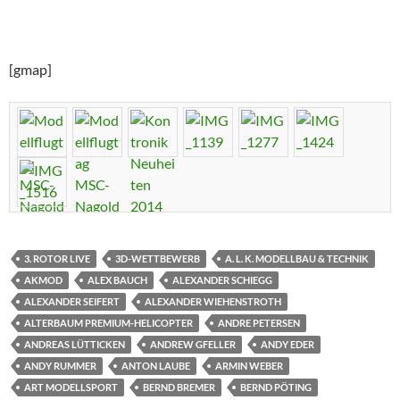
[gmap]
3. ROTOR LIVE
3D-WETTBEWERB
A. L. K. MODELLBAU & TECHNIK
AKMOD
ALEX BAUCH
ALEXANDER SCHIEGG
ALEXANDER SEIFERT
ALEXANDER WIEHENSTROTH
ALTERBAUM PREMIUM-HELICOPTER
ANDRE PETERSEN
ANDREAS LÜTTICKEN
ANDREW GFELLER
ANDY EDER
ANDY RUMMER
ANTON LAUBE
ARMIN WEBER
ART MODELLSPORT
BERND BREMER
BERND PÖTING