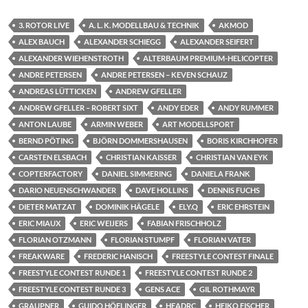
3. ROTOR LIVE
A. L. K. MODELLBAU & TECHNIK
AKMOD
ALEX BAUCH
ALEXANDER SCHIEGG
ALEXANDER SEIFERT
ALEXANDER WIEHENSTROTH
ALTERBAUM PREMIUM-HELICOPTER
ANDRE PETERSEN
ANDRE PETERSEN – KEVEN SCHAUZ
ANDREAS LÜTTICKEN
ANDREW GFELLER
ANDREW GFELLER – ROBERT SIXT
ANDY EDER
ANDY RUMMER
ANTON LAUBE
ARMIN WEBER
ART MODELLSPORT
BERND PÖTING
BJÖRN DOMMERSHAUSEN
BORIS KIRCHHOFER
CARSTEN ELSBACH
CHRISTIAN KAISSER
CHRISTIAN VAN EYK
COPTERFACTORY
DANIEL SIMMERING
DANIELA FRANK
DARIO NEUENSCHWANDER
DAVE HOLLINS
DENNIS FUCHS
DIETER MATZAT
DOMINIK HÄGELE
ELY.Q
ERIC EHRSTEIN
ERIC MIAUX
ERIC WEIJERS
FABIAN FRISCHHOLZ
FLORIAN OTZMANN
FLORIAN STUMPF
FLORIAN VATER
FREAKWARE
FREDERIC HANISCH
FREESTYLE CONTEST FINALE
FREESTYLE CONTEST RUNDE 1
FREESTYLE CONTEST RUNDE 2
FREESTYLE CONTEST RUNDE 3
GENS ACE
GIL ROTHMAYR
GRAUPNER
GUIDO HÖFLINGER
HEADRC
HEIKO FISCHER