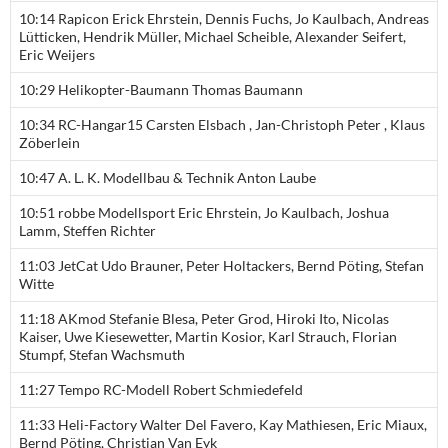
10:14 Rapicon Erick Ehrstein, Dennis Fuchs, Jo Kaulbach, Andreas
Lütticken, Hendrik Müller, Michael Scheible, Alexander Seifert,
Eric Weijers
10:29 Helikopter-Baumann Thomas Baumann
10:34 RC-Hangar15 Carsten Elsbach , Jan-Christoph Peter , Klaus
Zöberlein
10:47 A. L. K. Modellbau & Technik Anton Laube
10:51 robbe Modellsport Eric Ehrstein, Jo Kaulbach, Joshua
Lamm, Steffen Richter
11:03 JetCat Udo Brauner, Peter Holtackers, Bernd Pöting, Stefan
Witte
11:18 AKmod Stefanie Blesa, Peter Grod, Hiroki Ito, Nicolas
Kaiser, Uwe Kiesewetter, Martin Kosior, Karl Strauch, Florian
Stumpf, Stefan Wachsmuth
11:27 Tempo RC-Modell Robert Schmiedefeld
11:33 Heli-Factory Walter Del Favero, Kay Mathiesen, Eric Miaux,
Bernd Pöting, Christian Van Eyk