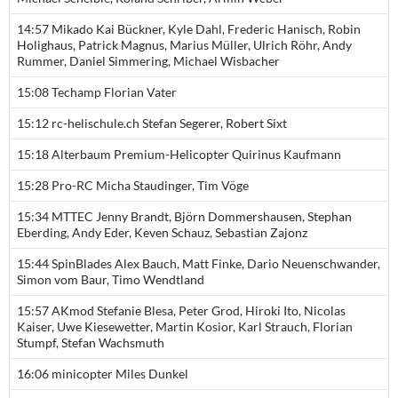
14:57 Mikado Kai Bückner, Kyle Dahl, Frederic Hanisch, Robin
Holighaus, Patrick Magnus, Marius Müller, Ulrich Röhr, Andy
Rummer, Daniel Simmering, Michael Wisbacher
15:08 Techamp Florian Vater
15:12 rc-helischule.ch Stefan Segerer, Robert Sixt
15:18 Alterbaum Premium-Helicopter Quirinus Kaufmann
15:28 Pro-RC Micha Staudinger, Tim Vöge
15:34 MTTEC Jenny Brandt, Björn Dommershausen, Stephan
Eberding, Andy Eder, Keven Schauz, Sebastian Zajonz
15:44 SpinBlades Alex Bauch, Matt Finke, Dario Neuenschwander,
Simon vom Baur, Timo Wendtland
15:57 AKmod Stefanie Blesa, Peter Grod, Hiroki Ito, Nicolas
Kaiser, Uwe Kiesewetter, Martin Kosior, Karl Strauch, Florian
Stumpf, Stefan Wachsmuth
16:06 minicopter Miles Dunkel