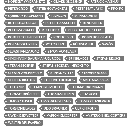
NORBERT WYBRANIETZ
OLIVER GLOSSNER
PATRICK MAGNUS
PETER GROD
PETER HOLTACKERS
PETER MATIJASIC
PRO-RC
QUIRINUS KAUFMANN
RAPICON
RC-HANGAR15
RC-HELISCHULE.CH
REINER HÄNSCHEN
RENE KIEFER
RETO MARBACH
RJX HOBBY
ROBBE MODELLSPORT
ROBERT SCHMIEDEFELD
ROBERT SIXT
ROBIN HOLIGHAUS
ROLAND SCHRIBER
ROTOR LIVE
RÜDIGER FEIL
SAVÖX
SEBASTIAN ZAJONZ
SIMON VOM BAUR
SIMON VOM BAUR MANUEL RÖDL
SPINBLADES
STEFAN REUSCH
STEFAN SEGERER
STEFAN SEGERER – HIROKI ITO
STEFAN WACHSMUTH
STEFAN WITTE
STEFANIE BLESA
STEFFEN RICHTER
STEPHAN EBERDING
SVEN SKATULLA
TECHAMP
TEMPO RC-MODELL
THOMAS BAUMANN
THOMAS BRÜCKELT
THOMAS HEIMES
TIM VÖGE
TIMO RATHGEB
TIMO WENDTLAND
TOM KREUZBERGER
TORSION BLADES
UDO BRAUNER
ULRICH RÖHR
UWE KIESEWETTER
VARIO-HELICOPTER
VYSTERON HELICOPTERS
WALTER DEL FAVERO