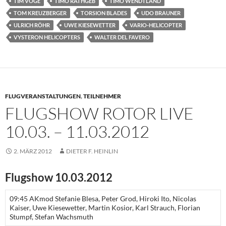
TIM VÖGE
TIMO RATHGEB
TIMO WENDTLAND
TOM KREUZBERGER
TORSION BLADES
UDO BRAUNER
ULRICH RÖHR
UWE KIESEWETTER
VARIO-HELICOPTER
VYSTERON HELICOPTERS
WALTER DEL FAVERO
FLUGVERANSTALTUNGEN
,
TEILNEHMER
FLUGSHOW ROTOR LIVE
10.03. – 11.03.2012
2. MÄRZ 2012
DIETER F. HEINLIN
Flugshow 10.03.2012
09:45 AKmod Stefanie Blesa, Peter Grod, Hiroki Ito, Nicolas
Kaiser, Uwe Kiesewetter, Martin Kosior, Karl Strauch, Florian
Stumpf, Stefan Wachsmuth