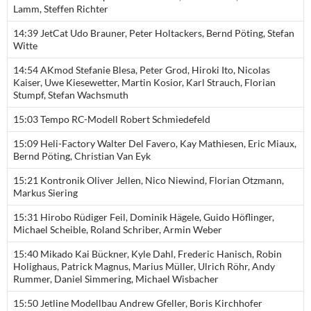
Lamm, Steffen Richter
14:39 JetCat Udo Brauner, Peter Holtackers, Bernd Pöting, Stefan
Witte
14:54 AKmod Stefanie Blesa, Peter Grod, Hiroki Ito, Nicolas
Kaiser, Uwe Kiesewetter, Martin Kosior, Karl Strauch, Florian
Stumpf, Stefan Wachsmuth
15:03 Tempo RC-Modell Robert Schmiedefeld
15:09 Heli-Factory Walter Del Favero, Kay Mathiesen, Eric Miaux,
Bernd Pöting, Christian Van Eyk
15:21 Kontronik Oliver Jellen, Nico Niewind, Florian Otzmann,
Markus Siering
15:31 Hirobo Rüdiger Feil, Dominik Hägele, Guido Höflinger,
Michael Scheible, Roland Schriber, Armin Weber
15:40 Mikado Kai Bückner, Kyle Dahl, Frederic Hanisch, Robin
Holighaus, Patrick Magnus, Marius Müller, Ulrich Röhr, Andy
Rummer, Daniel Simmering, Michael Wisbacher
15:50 Jetline Modellbau Andrew Gfeller, Boris Kirchhofer