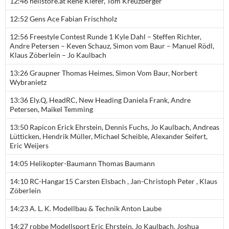
12:46 helistore.at Rene Kiefer, Tom Kreuzberger
12:52 Gens Ace Fabian Frischholz
12:56 Freestyle Contest Runde 1 Kyle Dahl – Steffen Richter,
Andre Petersen – Keven Schauz, Simon vom Baur – Manuel Rödl,
Klaus Zöberlein – Jo Kaulbach
13:26 Graupner Thomas Heimes, Simon Vom Baur, Norbert
Wybranietz
13:36 Ely.Q, HeadRC, New Heading Daniela Frank, Andre
Petersen, Maikel Temming
13:50 Rapicon Erick Ehrstein, Dennis Fuchs, Jo Kaulbach, Andreas
Lütticken, Hendrik Müller, Michael Scheible, Alexander Seifert,
Eric Weijers
14:05 Helikopter-Baumann Thomas Baumann
14:10 RC-Hangar15 Carsten Elsbach , Jan-Christoph Peter , Klaus
Zöberlein
14:23 A. L. K. Modellbau & Technik Anton Laube
14:27 robbe Modellsport Eric Ehrstein, Jo Kaulbach, Joshua