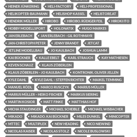
HEINER JÜNKERING
HELI-FACTORY
HELI-PROFESSIONAL
HELIKOPTER-BAUMANN
HELISHOP KASSEL
HELISTORE.AT
HENDRIK MÜLLER
HIROBO
HIROBO. RÜDIGER FEIL
HIROKI ITO
HOBBY MODELLSPORT
HOLONATIX
HUGO MARKES
JAN ERLEBACH
JAN ERLEBACH – GIL ROTHMAYR
JAN-CHRISTOPH PETER
JENNY BRANDT
JETCAT
JETLINE MODELLBAU
JO KAULBACH
JOSHUA LAMM
KAI BÜCKNER
KALLE EBELT
KARL STRAUCH
KAY MATHIESEN
KEVEN SCHAUZ
KLAUS ZÖBERLEIN
KLAUS ZÖBERLEIN – JO KAULBACH
KONTRONIK. OLIVER JELLEN
KYLE DAHL
KYLE DAHL – STEFFEN RICHTER
MAIKEL TEMMING
MANUEL RÖDL
MARCO RUSCZYK
MARIUS MÜLLER
MARIUS MÜLLER – HEIKO FISCHER
MARKUS SIERING
MARTIN KOSIOR
MATT FINKE
MATTHIAS HOF
MICHA STAUDINGER
MICHAEL SCHEIBLE
MICHAEL WISBACHER
MIKADO
MIKADO. KAI BÜCKNER
MILES DUNKEL
MINICOPTER
MTTEC
MULTIPLEX
NEW HEADING
NICO NIEWIND
NICOLAS KAISER
NICOLAS STOLZ
NICOLE BUSLOWSKI