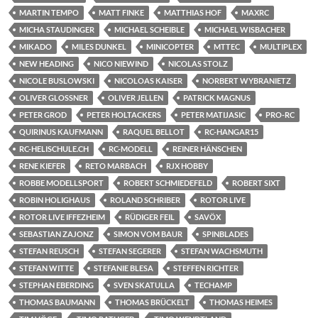
MARTIN TEMPO
MATT FINKE
MATTHIAS HOF
MAXRC
MICHA STAUDINGER
MICHAEL SCHEIBLE
MICHAEL WISBACHER
MIKADO
MILES DUNKEL
MINICOPTER
MTTEC
MULTIPLEX
NEW HEADING
NICO NIEWIND
NICOLAS STOLZ
NICOLE BUSLOWSKI
NICOLOAS KAISER
NORBERT WYBRANIETZ
OLIVER GLOSSNER
OLIVER JELLEN
PATRICK MAGNUS
PETER GROD
PETER HOLTACKERS
PETER MATIJASIC
PRO-RC
QUIRINUS KAUFMANN
RAQUEL BELLOT
RC-HANGAR15
RC-HELISCHULE.CH
RC-MODELL
REINER HÄNSCHEN
RENE KIEFER
RETO MARBACH
RJX HOBBY
ROBBE MODELLSPORT
ROBERT SCHMIEDEFELD
ROBERT SIXT
ROBIN HOLIGHAUS
ROLAND SCHRIBER
ROTOR LIVE
ROTOR LIVE IFFEZHEIM
RÜDIGER FEIL
SAVÖX
SEBASTIAN ZAJONZ
SIMON VOM BAUR
SPINBLADES
STEFAN REUSCH
STEFAN SEGERER
STEFAN WACHSMUTH
STEFAN WITTE
STEFANIE BLESA
STEFFEN RICHTER
STEPHAN EBERDING
SVEN SKATULLA
TECHAMP
THOMAS BAUMANN
THOMAS BRÜCKELT
THOMAS HEIMES