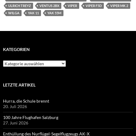
ULRICH TREYZ
VENTUS 2BX
VIPER
VIPER F5D
VIPER MK 2
WILGA
YAK 11
YAK 55M
KATEGORIEN
Kategorien
LETZTE ARTIKEL
Hurra, die Schule brennt
20. Juli 2026
100 Jahre Flughafen Salzburg
27. Juni 2026
Enthüllung des Nurflügel-Segelflugzeugs AK-X