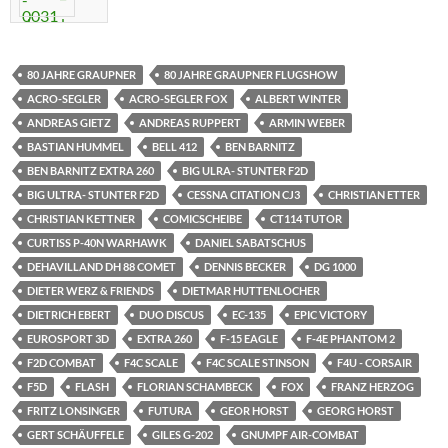
80 JAHRE GRAUPNER
80 JAHRE GRAUPNER FLUGSHOW
ACRO-SEGLER
ACRO-SEGLER FOX
ALBERT WINTER
ANDREAS GIETZ
ANDREAS RUPPERT
ARMIN WEBER
BASTIAN HUMMEL
BELL 412
BEN BARNITZ
BEN BARNITZ EXTRA 260
BIG ULRA- STUNTER F2D
BIG ULTRA- STUNTER F2D
CESSNA CITATION CJ3
CHRISTIAN ETTER
CHRISTIAN KETTNER
COMICSCHEIBE
CT114 TUTOR
CURTISS P-40N WARHAWK
DANIEL SABATSCHUS
DEHAVILLAND DH 88 COMET
DENNIS BECKER
DG 1000
DIETER WERZ & FRIENDS
DIETMAR HUTTENLOCHER
DIETRICH EBERT
DUO DISCUS
EC-135
EPIC VICTORY
EUROSPORT 3D
EXTRA 260
F-15 EAGLE
F-4E PHANTOM 2
F2D COMBAT
F4C SCALE
F4C SCALE STINSON
F4U - CORSAIR
F5D
FLASH
FLORIAN SCHAMBECK
FOX
FRANZ HERZOG
FRITZ LONSINGER
FUTURA
GEOR HORST
GEORG HORST
GERT SCHÄUFFELE
GILES G-202
GNUMPF AIR-COMBAT