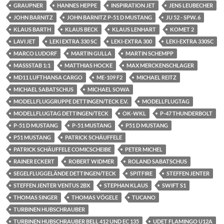
GRAUPNER
HANNES HEPPE
INSPIRATION JET
JENS LEUBECHER
JOHN BARNITZ
JOHN BARNITZ P-51 D MUSTANG
JU 52 - SPW. 6
KLAUS BARTH
KLAUS BECK
KLAUS LENHART
KOMET 2
LAVI JET
LEKI EXTRA 330 SC
LEKI-EXTRA 300
LEKI-EXTRA 330SC
MARCO LUDORF
MARTIN GULLA
MARTIN SCHEMPP
MASSSTAB 1:1
MATTHIAS HOCKE
MAX MERCKENSCHLAGER
MD11 LUFTHANSA CARGO
ME-109 F2
MICHAEL REITZ
MICHAEL SABATSCHUS
MICHAEL SOWA
MODELLFLUGGRUPPE DETTINGEN/TECK E.V.
MODELLFLUGTAG
MODELLFLUGTAG DETTINGEN/TECK
OK-WKL
P-47 THUNDERBOLT
P-51 D MUSTANG
P-51 MUSTANG
P51 D MUSTANG
P51 MUSTANG
PATRICK SCHÄUFFELE
PATRICK SCHÄUFFELE COMICSCHEIBE
PETER MICHEL
RAINER ECKERT
ROBERT WIDMER
ROLAND SABATSCHUS
SEGELFLUGGELÄNDE DETTINGEN/TECK
SPITFIRE
STEFFEN JENTER
STEFFEN JENTER VENTUS 2BX
STEPHAN KLAUS
SWIFT S1
THOMAS SINGER
THOMAS VÖGELE
TUCANO
TURBINEN HUBSCHRAUBER
TURBINEN HUBSCHRAUBER BELL 412 UND EC 135
UDET FLAMINGO U12A