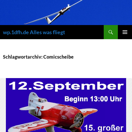
Zum
Inhalt
springen
Suchen
wp.1dfh.de Alles was fliegt
PRIMÄR
MENÜ
Schlagwortarchiv: Comicscheibe