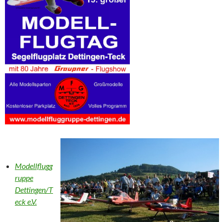
Modellflugg
ruppe
Dettingen/T
eck e.V.