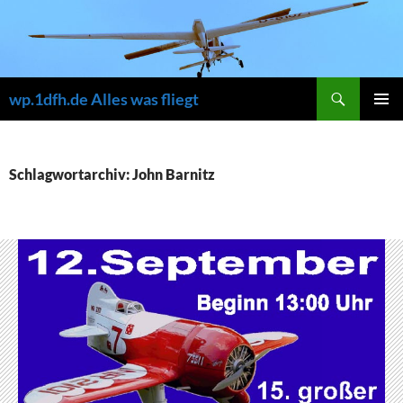
Zum
Inhalt
springen
Suchen
wp.1dfh.de Alles was fliegt
PRIMÄR
MENÜ
Schlagwortarchiv: John Barnitz