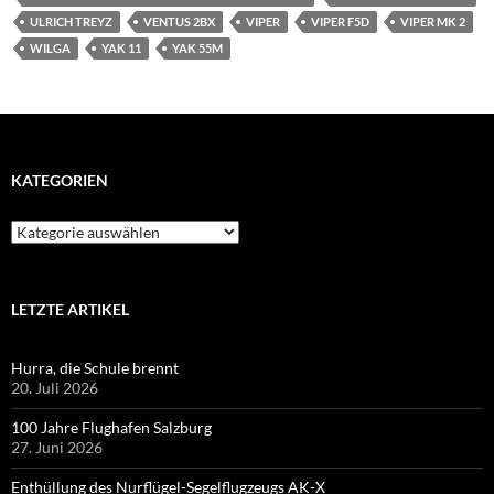
ULRICH TREYZ
VENTUS 2BX
VIPER
VIPER F5D
VIPER MK 2
WILGA
YAK 11
YAK 55M
KATEGORIEN
Kategorien
LETZTE ARTIKEL
Hurra, die Schule brennt
20. Juli 2026
100 Jahre Flughafen Salzburg
27. Juni 2026
Enthüllung des Nurflügel-Segelflugzeugs AK-X