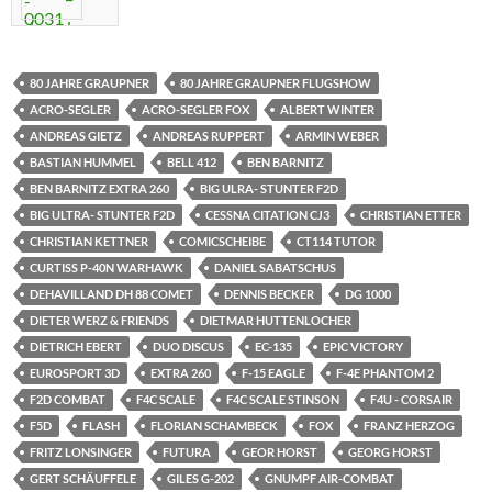
80 JAHRE GRAUPNER
80 JAHRE GRAUPNER FLUGSHOW
ACRO-SEGLER
ACRO-SEGLER FOX
ALBERT WINTER
ANDREAS GIETZ
ANDREAS RUPPERT
ARMIN WEBER
BASTIAN HUMMEL
BELL 412
BEN BARNITZ
BEN BARNITZ EXTRA 260
BIG ULRA- STUNTER F2D
BIG ULTRA- STUNTER F2D
CESSNA CITATION CJ3
CHRISTIAN ETTER
CHRISTIAN KETTNER
COMICSCHEIBE
CT114 TUTOR
CURTISS P-40N WARHAWK
DANIEL SABATSCHUS
DEHAVILLAND DH 88 COMET
DENNIS BECKER
DG 1000
DIETER WERZ & FRIENDS
DIETMAR HUTTENLOCHER
DIETRICH EBERT
DUO DISCUS
EC-135
EPIC VICTORY
EUROSPORT 3D
EXTRA 260
F-15 EAGLE
F-4E PHANTOM 2
F2D COMBAT
F4C SCALE
F4C SCALE STINSON
F4U - CORSAIR
F5D
FLASH
FLORIAN SCHAMBECK
FOX
FRANZ HERZOG
FRITZ LONSINGER
FUTURA
GEOR HORST
GEORG HORST
GERT SCHÄUFFELE
GILES G-202
GNUMPF AIR-COMBAT