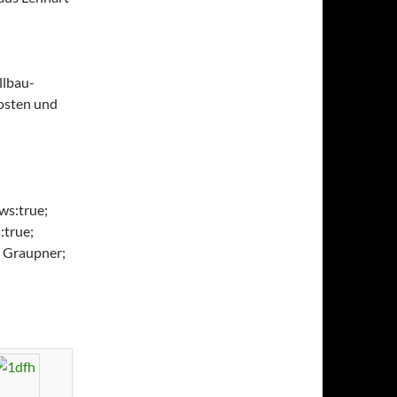
llbau-
osten und
ws:true;
s:true;
) Graupner;