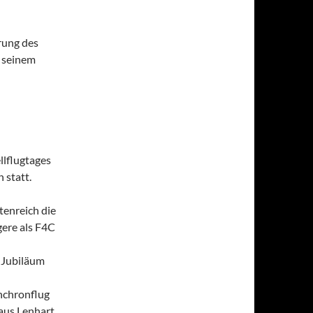
rung des
 seinem
llflugtages
 statt.
tenreich die
gere als F4C
 Jubiläum
nchronflug
aus Lenhart