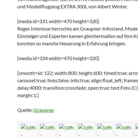
und Modellflugzeug EXTRA 300L von Albert Winter.
[media id=331 width=470 height=320]
Reges Interesse herrschte am Graupner-Infostand. Mode
Einsteiger und Experten kamen gleichermaßen auf ihre K
konnten so manche Neuerung in Erfahrung bringen.
[media id=334 width=470 height=320]
[smooth=id: 122; width:800; height:600; timed:true; arro
carousel:true; links:false; info:true; align:float_left; frame
delay:4000; transition:crossfade; open:true; text:Foto (C
margin:1;]
Quelle:
Graupner