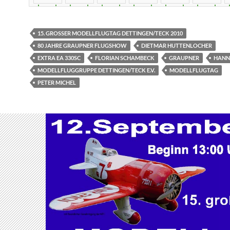
15. GROSSER MODELLFLUGTAG DETTINGEN/TECK 2010
80 JAHRE GRAUPNER FLUGSHOW
DIETMAR HUTTENLOCHER
EXTRA EA 330SC
FLORIAN SCHAMBECK
GRAUPNER
HANN
MODELLFLUGGRUPPE DETTINGEN/TECK E.V.
MODELLFLUGTAG
PETER MICHEL