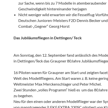
zur Sache, wenn bis zu 7 Modelle in atemberaubender
Geschwindigkeit hintereinander herjagen
Nicht weniger wild erwarten wir die Fesselflug-Vorfüh
Deutschen Junioren-Meisters F2D Dennis Becker und
Combat-„Gegner“ Georg Horst
Das Jubiläumsfliegen in Dettingen/ Teck
Am Sonntag, den 12. September fand anlässlich des Mode
in Dettingen/Teck das Graupner 80Jahre Jubiläumsfliegen
16 Piloten waren für Graupner am Start und zeigten facet
Welt des Modellfliegens. Am Start waren z. B. keine gerin
Weltmeister Max Merckenschlager und Peter Michel.
Zwei Stunden „volles Programm“ hieß es um das 80Jahre
zu begehen.
Neu für den einen oder anderen Modellflieger war der Sy
von manntragender (LEKI) EXTRA 330SC pilotiert von Kl