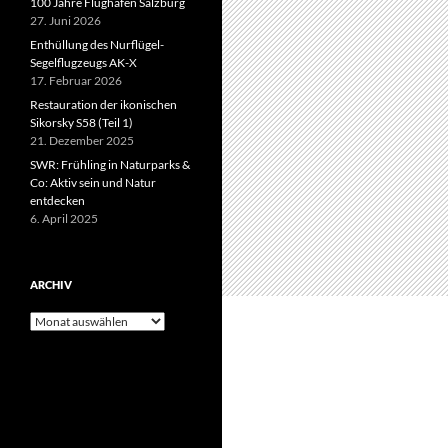
100 Jahre Flughafen Salzburg
27. Juni 2026
Enthüllung des Nurflügel-
Segelflugzeugs AK-X
17. Februar 2026
Restauration der ikonischen
Sikorsky S58 (Teil 1)
21. Dezember 2025
SWR: Frühling in Naturparks &
Co: Aktiv sein und Natur
entdecken
6. April 2025
ARCHIV
Archiv