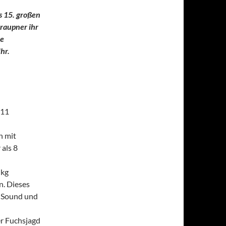
s 15. großen
Graupner ihr
ie
hr.
 11
n mit
 als 8
 kg
n. Dieses
n Sound und
r Fuchsjagd