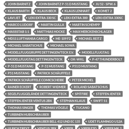
JOHN BARNITZ
JOHN BARNITZ P-51 D MUSTANG
JU 52 - SPW. 6
KLAUS BARTH
KLAUS BECK
KLAUS LENHART
KOMET 2
LAVI JET
LEKI EXTRA 330 SC
LEKI-EXTRA 300
LEKI-EXTRA 330SC
MARCO LUDORF
MARTIN GULLA
MARTIN SCHEMPP
MASSSTAB 1:1
MATTHIAS HOCKE
MAX MERCKENSCHLAGER
MD11 LUFTHANSA CARGO
ME-109 F2
MICHAEL REITZ
MICHAEL SABATSCHUS
MICHAEL SOWA
MODELLFLUGGRUPPE DETTINGEN/TECK E.V.
MODELLFLUGTAG
MODELLFLUGTAG DETTINGEN/TECK
OK-WKL
P-47 THUNDERBOLT
P-51 D MUSTANG
P-51 MUSTANG
P51 D MUSTANG
P51 MUSTANG
PATRICK SCHÄUFFELE
PATRICK SCHÄUFFELE COMICSCHEIBE
PETER MICHEL
RAINER ECKERT
ROBERT WIDMER
ROLAND SABATSCHUS
SEGELFLUGGELÄNDE DETTINGEN/TECK
SPITFIRE
STEFFEN JENTER
STEFFEN JENTER VENTUS 2BX
STEPHAN KLAUS
SWIFT S1
THOMAS SINGER
THOMAS VÖGELE
TUCANO
TURBINEN HUBSCHRAUBER
TURBINEN HUBSCHRAUBER BELL 412 UND EC 135
UDET FLAMINGO U12A
ULRICH TREYZ
VENTUS 2BX
VIPER
VIPER F5D
VIPER MK 2