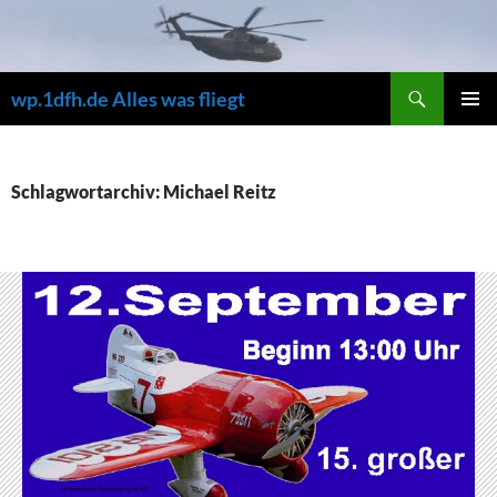
Zum
Inhalt
springen
Suchen
wp.1dfh.de Alles was fliegt
PRIMÄR
MENÜ
Schlagwortarchiv: Michael Reitz