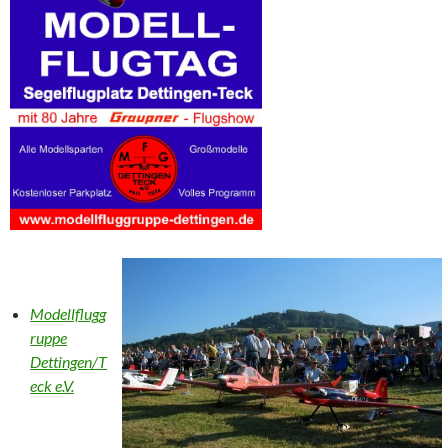
Modellflugg
ruppe
Dettingen/T
eck e.V.