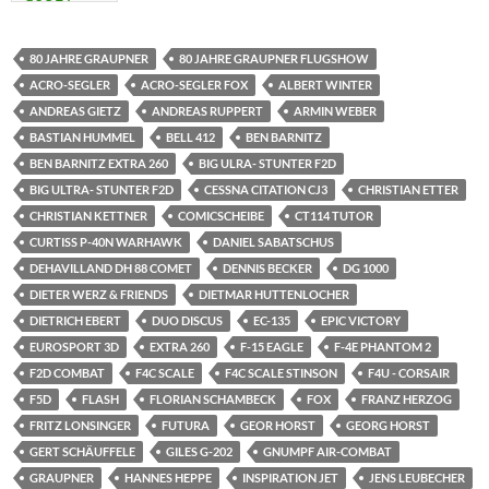
80 JAHRE GRAUPNER
80 JAHRE GRAUPNER FLUGSHOW
ACRO-SEGLER
ACRO-SEGLER FOX
ALBERT WINTER
ANDREAS GIETZ
ANDREAS RUPPERT
ARMIN WEBER
BASTIAN HUMMEL
BELL 412
BEN BARNITZ
BEN BARNITZ EXTRA 260
BIG ULRA- STUNTER F2D
BIG ULTRA- STUNTER F2D
CESSNA CITATION CJ3
CHRISTIAN ETTER
CHRISTIAN KETTNER
COMICSCHEIBE
CT114 TUTOR
CURTISS P-40N WARHAWK
DANIEL SABATSCHUS
DEHAVILLAND DH 88 COMET
DENNIS BECKER
DG 1000
DIETER WERZ & FRIENDS
DIETMAR HUTTENLOCHER
DIETRICH EBERT
DUO DISCUS
EC-135
EPIC VICTORY
EUROSPORT 3D
EXTRA 260
F-15 EAGLE
F-4E PHANTOM 2
F2D COMBAT
F4C SCALE
F4C SCALE STINSON
F4U - CORSAIR
F5D
FLASH
FLORIAN SCHAMBECK
FOX
FRANZ HERZOG
FRITZ LONSINGER
FUTURA
GEOR HORST
GEORG HORST
GERT SCHÄUFFELE
GILES G-202
GNUMPF AIR-COMBAT
GRAUPNER
HANNES HEPPE
INSPIRATION JET
JENS LEUBECHER