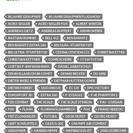
80 JAHRE GRAUPNER
80 JAHRE GRAUPNER FLUGSHOW
ACRO-SEGLER
ACRO-SEGLER FOX
ALBERT WINTER
ANDREAS GIETZ
ANDREAS RUPPERT
ARMIN WEBER
BASTIAN HUMMEL
BELL 412
BEN BARNITZ
BEN BARNITZ EXTRA 260
BIG ULRA- STUNTER F2D
BIG ULTRA- STUNTER F2D
CESSNA CITATION CJ3
CHRISTIAN ETTER
CHRISTIAN KETTNER
COMICSCHEIBE
CT114 TUTOR
CURTISS P-40N WARHAWK
DANIEL SABATSCHUS
DEHAVILLAND DH 88 COMET
DENNIS BECKER
DG 1000
DIETER WERZ & FRIENDS
DIETMAR HUTTENLOCHER
DIETRICH EBERT
DUO DISCUS
EC-135
EPIC VICTORY
EUROSPORT 3D
EXTRA 260
F-15 EAGLE
F-4E PHANTOM 2
F2D COMBAT
F4C SCALE
F4C SCALE STINSON
F4U - CORSAIR
F5D
FLASH
FLORIAN SCHAMBECK
FOX
FRANZ HERZOG
FRITZ LONSINGER
FUTURA
GEOR HORST
GEORG HORST
GERT SCHÄUFFELE
GILES G-202
GNUMPF AIR-COMBAT
GRAUPNER
HANNES HEPPE
INSPIRATION JET
JENS LEUBECHER