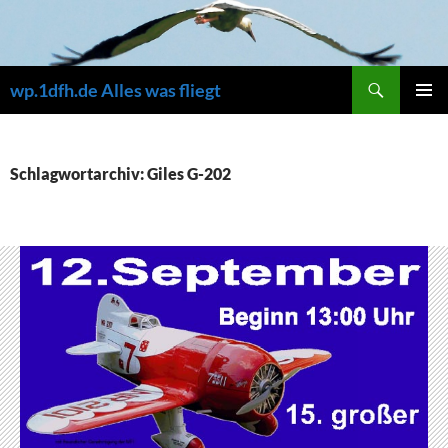
Zum
Inhalt
springen
Suchen
wp.1dfh.de Alles was fliegt
PRIMÄR
MENÜ
Schlagwortarchiv: Giles G-202