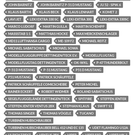
JOHN BARNITZ
JOHN BARNITZ P-51 D MUSTANG
JU 52 - SPW. 6
KLAUS BARTH
KLAUS BECK
KLAUS LENHART
KOMET 2
LAVI JET
LEKI EXTRA 330 SC
LEKI-EXTRA 300
LEKI-EXTRA 330SC
MARCO LUDORF
MARTIN GULLA
MARTIN SCHEMPP
MASSSTAB 1:1
MATTHIAS HOCKE
MAX MERCKENSCHLAGER
MD11 LUFTHANSA CARGO
ME-109 F2
MICHAEL REITZ
MICHAEL SABATSCHUS
MICHAEL SOWA
MODELLFLUGGRUPPE DETTINGEN/TECK E.V.
MODELLFLUGTAG
MODELLFLUGTAG DETTINGEN/TECK
OK-WKL
P-47 THUNDERBOLT
P-51 D MUSTANG
P-51 MUSTANG
P51 D MUSTANG
P51 MUSTANG
PATRICK SCHÄUFFELE
PATRICK SCHÄUFFELE COMICSCHEIBE
PETER MICHEL
RAINER ECKERT
ROBERT WIDMER
ROLAND SABATSCHUS
SEGELFLUGGELÄNDE DETTINGEN/TECK
SPITFIRE
STEFFEN JENTER
STEFFEN JENTER VENTUS 2BX
STEPHAN KLAUS
SWIFT S1
THOMAS SINGER
THOMAS VÖGELE
TUCANO
TURBINEN HUBSCHRAUBER
TURBINEN HUBSCHRAUBER BELL 412 UND EC 135
UDET FLAMINGO U12A
ULRICH TREYZ
VENTUS 2BX
VIPER
VIPER F5D
VIPER MK 2