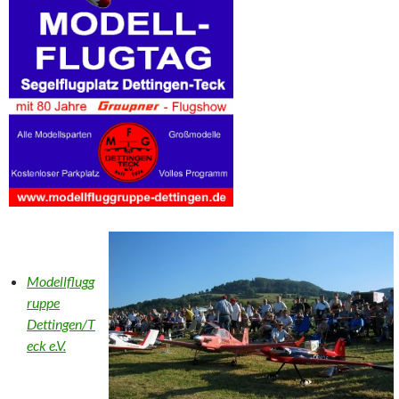
Modellflugg
ruppe
Dettingen/T
eck e.V.