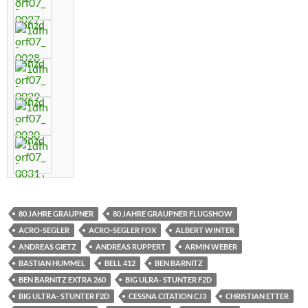
80 JAHRE GRAUPNER
80 JAHRE GRAUPNER FLUGSHOW
ACRO-SEGLER
ACRO-SEGLER FOX
ALBERT WINTER
ANDREAS GIETZ
ANDREAS RUPPERT
ARMIN WEBER
BASTIAN HUMMEL
BELL 412
BEN BARNITZ
BEN BARNITZ EXTRA 260
BIG ULRA- STUNTER F2D
BIG ULTRA- STUNTER F2D
CESSNA CITATION CJ3
CHRISTIAN ETTER