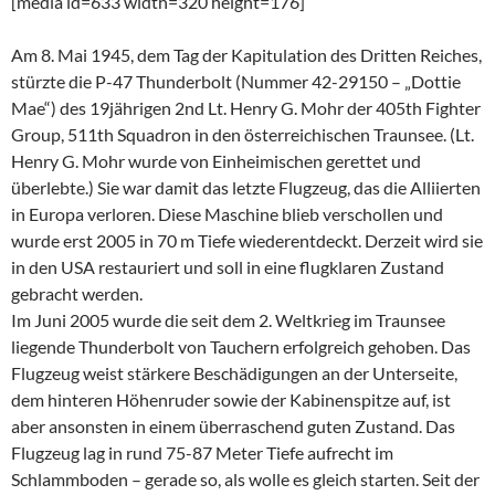
[media id=633 width=320 height=176]
Am 8. Mai 1945, dem Tag der Kapitulation des Dritten Reiches,
stürzte die P-47 Thunderbolt (Nummer 42-29150 – „Dottie
Mae“) des 19jährigen 2nd Lt. Henry G. Mohr der 405th Fighter
Group, 511th Squadron in den österreichischen Traunsee. (Lt.
Henry G. Mohr wurde von Einheimischen gerettet und
überlebte.) Sie war damit das letzte Flugzeug, das die Alliierten
in Europa verloren. Diese Maschine blieb verschollen und
wurde erst 2005 in 70 m Tiefe wiederentdeckt. Derzeit wird sie
in den USA restauriert und soll in eine flugklaren Zustand
gebracht werden.
Im Juni 2005 wurde die seit dem 2. Weltkrieg im Traunsee
liegende Thunderbolt von Tauchern erfolgreich gehoben. Das
Flugzeug weist stärkere Beschädigungen an der Unterseite,
dem hinteren Höhenruder sowie der Kabinenspitze auf, ist
aber ansonsten in einem überraschend guten Zustand. Das
Flugzeug lag in rund 75-87 Meter Tiefe aufrecht im
Schlammboden – gerade so, als wolle es gleich starten. Seit der