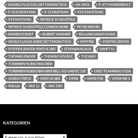
MODELLFLUGTAG DETTINGEN/TECK
OK-WKL
P-47 THUNDERBOLT
P-51 D MUSTANG
P-51 MUSTANG
P51 D MUSTANG
P51 MUSTANG
PATRICK SCHÄUFFELE
PATRICK SCHÄUFFELE COMICSCHEIBE
PETER MICHEL
RAINER ECKERT
ROBERT WIDMER
ROLAND SABATSCHUS
SEGELFLUGGELÄNDE DETTINGEN/TECK
SPITFIRE
STEFFEN JENTER
STEFFEN JENTER VENTUS 2BX
STEPHAN KLAUS
SWIFT S1
THOMAS SINGER
THOMAS VÖGELE
TUCANO
TURBINEN HUBSCHRAUBER
TURBINEN HUBSCHRAUBER BELL 412 UND EC 135
UDET FLAMINGO U12A
ULRICH TREYZ
VENTUS 2BX
VIPER
VIPER F5D
VIPER MK 2
WILGA
YAK 11
YAK 55M
KATEGORIEN
Kategorien