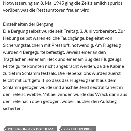
Notwasserung am 8. Mai 1945 ging die Zeit ziemlich spurlos
vorüber, was die Restauratoren freuen wird.
Einzelheiten der Bergung
Die Bergung selbst wurde seit Freitag, 3. Juni vorbereitet. Zur
Hebung selbst waren etliche Tauchgänge, begleitet von
Sicherungstauchern mit Pressluft, notwendig. Am Flugzeug
wurden 4 Bergegurte befestigt. Jeweils einer an den
Tragflächen, einer am Heck und einer am Bug des Flugzeugs.
Mittelgurte konnten nicht angebracht werden, da die Kabine
zu tief im Schlamm festsaß. Die Hebeballons wurden zuerst
leicht mit Luft gefüllt, so dass das Flugzeug sanft aus dem
Schlamm gezogen wurde und anschließend neutral tariert in
der Tiefe schwebte. Mit Seilwinden wurde das Wrack dann aus
der Tiefe nach oben gezogen, wobei Taucher den Aufstieg
sicherten.
DIE BERGUNG DER DOTTIE MAE
P-47 THUNDERBOLT