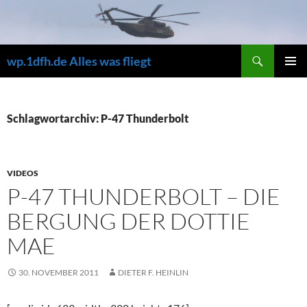
Zum
Inhalt
springen
Suchen
wp.1dfh.de Alles was fliegt
PRIMÄR
MENÜ
Schlagwortarchiv: P-47 Thunderbolt
VIDEOS
P-47 THUNDERBOLT – DIE
BERGUNG DER DOTTIE
MAE
30. NOVEMBER 2011
DIETER F. HEINLIN