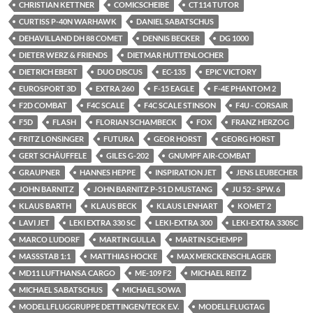
CHRISTIAN KETTNER
COMICSCHEIBE
CT114 TUTOR
CURTISS P-40N WARHAWK
DANIEL SABATSCHUS
DEHAVILLAND DH 88 COMET
DENNIS BECKER
DG 1000
DIETER WERZ & FRIENDS
DIETMAR HUTTENLOCHER
DIETRICH EBERT
DUO DISCUS
EC-135
EPIC VICTORY
EUROSPORT 3D
EXTRA 260
F-15 EAGLE
F-4E PHANTOM 2
F2D COMBAT
F4C SCALE
F4C SCALE STINSON
F4U - CORSAIR
F5D
FLASH
FLORIAN SCHAMBECK
FOX
FRANZ HERZOG
FRITZ LONSINGER
FUTURA
GEOR HORST
GEORG HORST
GERT SCHÄUFFELE
GILES G-202
GNUMPF AIR-COMBAT
GRAUPNER
HANNES HEPPE
INSPIRATION JET
JENS LEUBECHER
JOHN BARNITZ
JOHN BARNITZ P-51 D MUSTANG
JU 52 - SPW. 6
KLAUS BARTH
KLAUS BECK
KLAUS LENHART
KOMET 2
LAVI JET
LEKI EXTRA 330 SC
LEKI-EXTRA 300
LEKI-EXTRA 330SC
MARCO LUDORF
MARTIN GULLA
MARTIN SCHEMPP
MASSSTAB 1:1
MATTHIAS HOCKE
MAX MERCKENSCHLAGER
MD11 LUFTHANSA CARGO
ME-109 F2
MICHAEL REITZ
MICHAEL SABATSCHUS
MICHAEL SOWA
MODELLFLUGGRUPPE DETTINGEN/TECK E.V.
MODELLFLUGTAG