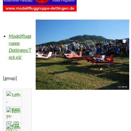
Modellflugg
ruppe
Dettingen/T
eck e.V.
[gmap]